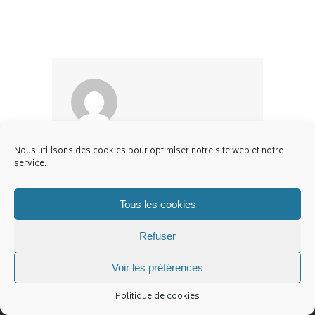
WRITTEN BY:
Jo L
Nous utilisons des cookies pour optimiser notre site web et notre
service.
Tous les cookies
Refuser
Contact
Politique de cookies (UE)
Voir les préférences
Politique de cookies