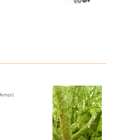
’Armor)