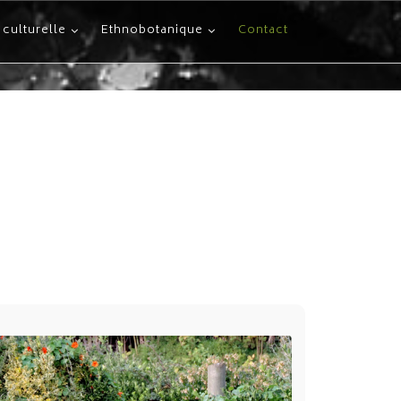
 culturelle
Ethnobotanique
Contact