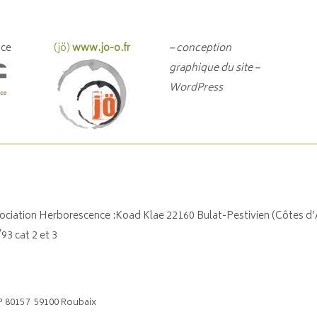
nce
(jö)
www.jo-o.fr
– conception
graphique du site –
WordPress
Association Herborescence :Koad Klae 22160 Bulat-Pestivien (Côtes d
93 cat 2 et 3
P 80157 59100 Roubaix