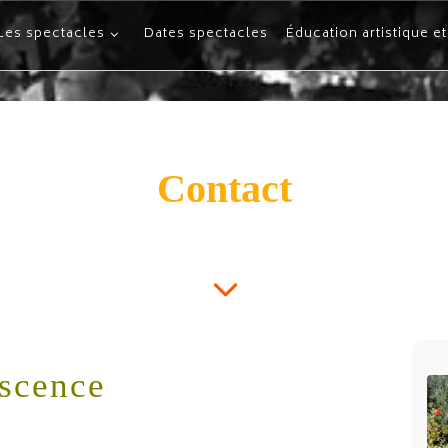
Les spectacles
Dates spectacles
Éducation artistique et
Contact
scence