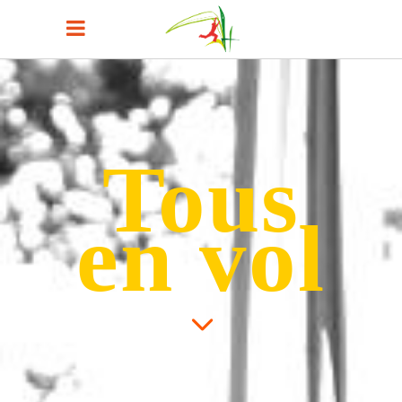
Tous
en vol